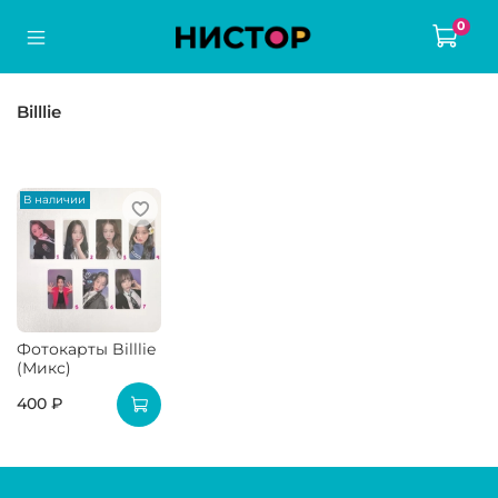
0
Billlie
В наличии
Фотокарты Billlie
(Микс)
400 ₽