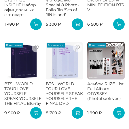
BTS HYBE
Фотофолио
DICON DFESTA
INSIGHT Набор
Special 8 Photo-
MINI EDITION BTS
официальных
Folio Jin 'Sea of
V
фотокарт
JIN island'
1 490 ₽
5 300 ₽
6 500 ₽
В наличии
В наличии
В наличии
BTS - WORLD
BTS - WORLD
Альбом RIIZE - 1st
TOUR LOVE
TOUR LOVE
Full Album
YOURSELF :
YOURSELF SPEAK
ODYSSEY
SPEAK YOURSELF
YOURSELF THE
(Photobook ver.)
THE FINAL Blu-ray
FINAL DVD
9 900 ₽
8 700 ₽
1 990 ₽