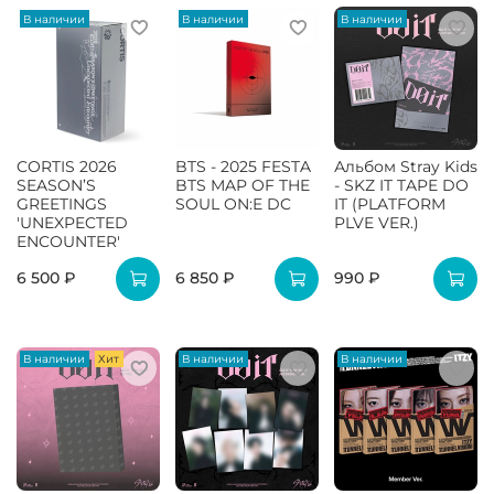
В наличии
В наличии
В наличии
CORTIS 2026
BTS - 2025 FESTA
Альбом Stray Kids
SEASON’S
BTS MAP OF THE
- SKZ IT TAPE DO
GREETINGS
SOUL ON:E DC
IT (PLATFORM
'UNEXPECTED
PLVE VER.)
ENCOUNTER'
6 500 ₽
6 850 ₽
990 ₽
В наличии
Хит
В наличии
В наличии