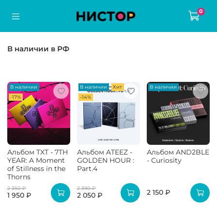
0
В наличии в РФ
В наличии
В наличии
Хит
В наличии
-17%
-14%
Альбом TXT - 7TH
Альбом ATEEZ -
Альбом AND2BLE
YEAR: A Moment
GOLDEN HOUR :
- Curiosity
of Stillness in the
Part.4
Thorns
2 350 ₽
2 390 ₽
2 150 ₽
1 950 ₽
2 050 ₽