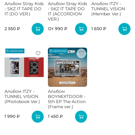
Альбом Stray Kids
Альбом Stray Kids
Альбом ITZY -
- SKZ IT TAPE DO
- SKZ IT TAPE DO
TUNNEL VISION
IT (DO VER.)
IT (ACCORDION
(Member Ver.)
VER.)
2 550 ₽
От
990 ₽
1 650 ₽
В наличии
В наличии
Альбом ITZY -
Альбом
TUNNEL VISION
BOYNEXTDOOR -
(Photobook Ver.)
5th EP The Action
(Frame ver.)
1 990 ₽
1 450 ₽