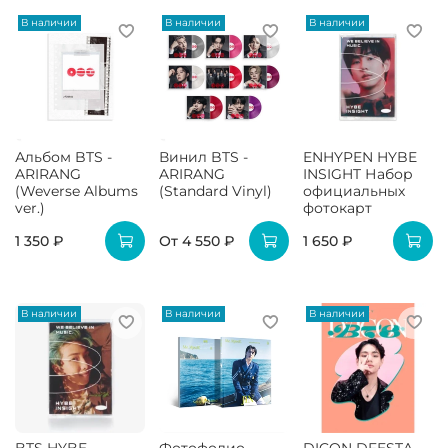
В наличии
В наличии
В наличии
Альбом BTS -
Винил BTS -
ENHYPEN HYBE
ARIRANG
ARIRANG
INSIGHT Набор
(Weverse Albums
(Standard Vinyl)
официальных
ver.)
фотокарт
1 350 ₽
От
4 550 ₽
1 650 ₽
В наличии
В наличии
В наличии