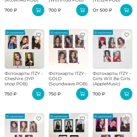
(Ktown4u POB)
(Withmuu POB)
(YES24 POB)
700 ₽
700 ₽
От
500 ₽
В наличии
В наличии
В наличии
Фотокарты ITZY -
Фотокарты ITZY -
Фотокарты ITZY -
Cheshire (JYP
GOLD
Girls Will Be Girls
shop POB)
(Soundwave POB)
(AppleMusic)
750 ₽
750 ₽
700 ₽
В наличии
В наличии
В наличии