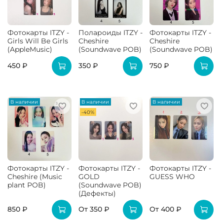
Фотокарты ITZY -
Полароиды ITZY -
Фотокарты ITZY -
Girls Will Be Girls
Cheshire
Cheshire
(AppleMusic)
(Soundwave POB)
(Soundwave POB)
450 ₽
350 ₽
750 ₽
В наличии
В наличии
В наличии
-40%
Фотокарты ITZY -
Фотокарты ITZY -
Фотокарты ITZY -
Cheshire (Music
GOLD
GUESS WHO
plant POB)
(Soundwave POB)
(Дефекты)
850 ₽
От
350 ₽
От
400 ₽