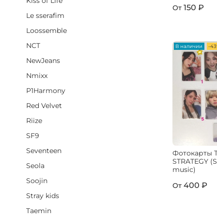
Kiss of Life
150 ₽
От
Le sserafim
Loossemble
NCT
В наличии
-4
NewJeans
Nmixx
P1Harmony
Red Velvet
Riize
SF9
Seventeen
Фотокарты T
STRATEGY (St
Seola
music)
Soojin
400 ₽
От
Stray kids
Taemin