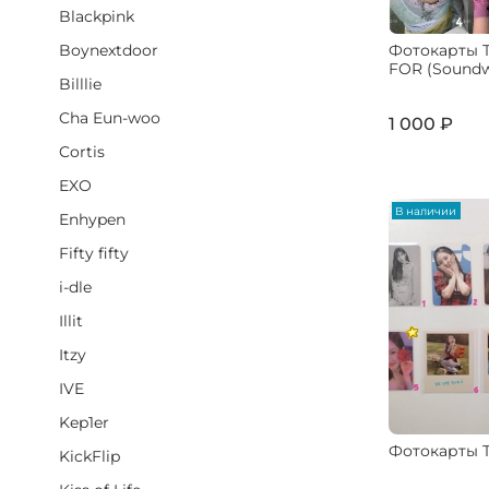
Blackpink
Фотокарты T
Boynextdoor
FOR (Sound
Billlie
Cha Eun-woo
1 000 ₽
Cortis
EXO
В наличии
Enhypen
Fifty fifty
i-dle
Illit
Itzy
IVE
Kep1er
Фотокарты 
KickFlip