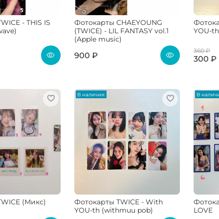
WICE - THIS IS
Фотокарты CHAEYOUNG
Фотока
wave)
(TWICE) - LIL FANTASY vol.1
YOU-th
(Apple music)
360 ₽
900 ₽
300 ₽
В наличии
В налич
TWICE (Микс)
Фотокарты TWICE - With
Фотока
YOU-th (withmuu pob)
LOVE