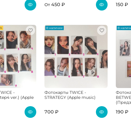
450 ₽
150 ₽
От
3%
В наличии
В налич
WICE -
Фотокарты TWICE -
Фотока
ep4 ver.) (Apple
STRATEGY (Apple music)
BETWE
(Предз
700 ₽
190 ₽