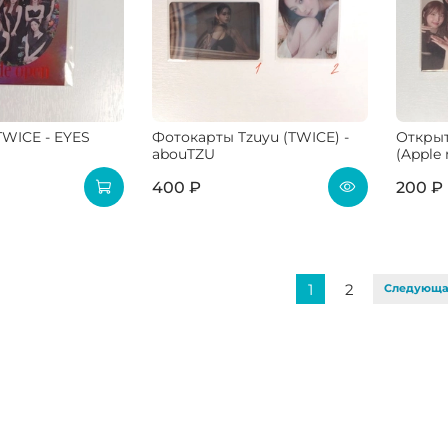
WICE - EYES
Фотокарты Tzuyu (TWICE) -
Открыт
abouTZU
(Apple
400 ₽
200 ₽
1
2
Следующ