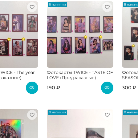
В наличии
В налич
WICE - The year
Фотокарты TWICE - TASTE OF
Фотока
дзаказные)
LOVE (Предзаказные)
SEASON
190 ₽
300 ₽
В наличии
В налич