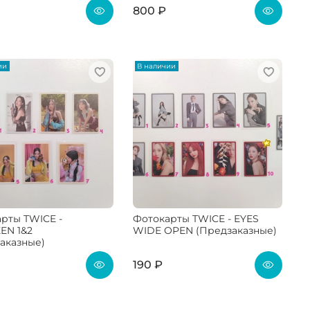
800 ₽
ии
В наличии
рты TWICE -
Фотокарты TWICE - EYES
EN 1&2
WIDE OPEN (Предзаказные)
аказные)
190 ₽