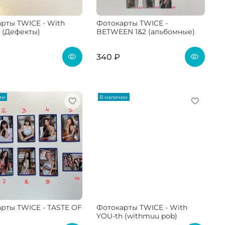
рты TWICE - With
Фотокарты TWICE -
 (Дефекты)
BETWEEN 1&2 (альбомные)
340 ₽
ии
В наличии
рты TWICE - TASTE OF
Фотокарты TWICE - With
YOU-th (withmuu pob)