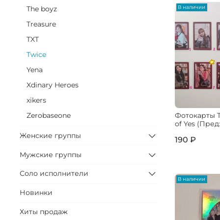
В наличии
The boyz
Treasure
TXT
Twice
Yena
Xdinary Heroes
xikers
Фотокарты T
Zerobaseone
of Yes (Пре
Женские группы
190 ₽
Мужские группы
Соло исполнители
В наличии
Новинки
Хиты продаж