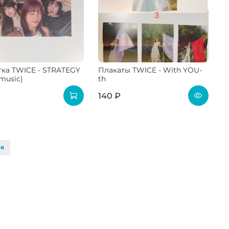
ка TWICE - STRATEGY
Плакаты TWICE - With YOU-
 music)
th
140 ₽
ая