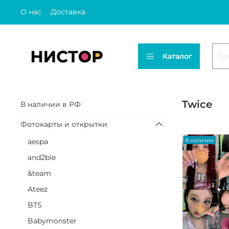
О нас
Доставка
Каталог
Twice
В наличии в РФ
Фотокарты и открытки
aespa
В наличии
and2ble
&team
Ateez
BTS
Babymonster