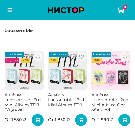
0
Loossemble
В наличии
В наличии
В наличии
Уценка
-42%
-31%
-26%
Альбом
Альбом
Альбом
Loossemble - 3rd
Loossemble - 3rd
Loossemble - 2nd
Mini Album TTYL
Mini Album TTYL
Mini Album One
(Уценка)
of a Kind
От
1 550 ₽
От
1 850 ₽
От
1 990 ₽