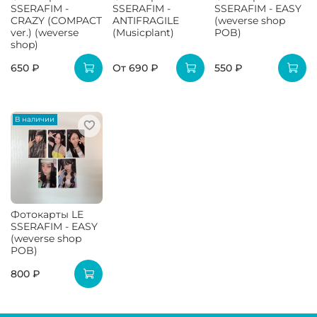
SSERAFIM -
SSERAFIM -
SSERAFIM - EASY
CRAZY (COMPACT
ANTIFRAGILE
(weverse shop
ver.) (weverse
(Musicplant)
POB)
shop)
650 ₽
От
690 ₽
550 ₽
В наличии
Фотокарты LE
SSERAFIM - EASY
(weverse shop
POB)
800 ₽