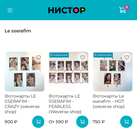
0
Le sserafim
В наличии
В наличии
Фотокарты LE
Фотокарты LE
Фотокарты Le
SSERAFIM -
SSERAFIM -
sserafim - HOT
CRAZY (weverse
FEARLESS
(weverse shop)
shop)
(Weverse shop)
900 ₽
От
590 ₽
750 ₽