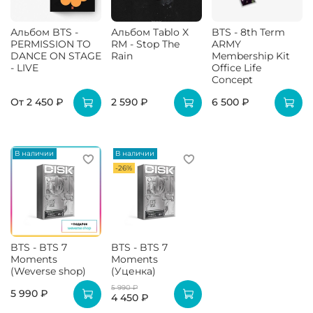
Альбом BTS -
Альбом Tablo X
BTS - 8th Term
PERMISSION TO
RM - Stop The
ARMY
DANCE ON STAGE
Rain
Membership Kit
- LIVE
Office Life
Concept
От
2 450 ₽
2 590 ₽
6 500 ₽
В наличии
В наличии
-26%
BTS - BTS 7
BTS - BTS 7
Moments
Moments
(Weverse shop)
(Уценка)
5 990 ₽
5 990 ₽
4 450 ₽