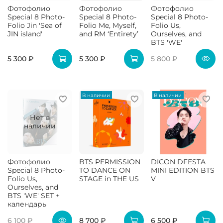
Фотофолио
Фотофолио
Фотофолио
Special 8 Photo-
Special 8 Photo-
Special 8 Photo-
Folio Jin 'Sea of
Folio Me, Myself,
Folio Us,
JIN island'
and RM ‘Entirety’
Ourselves, and
BTS 'WE'
5 300 ₽
5 300 ₽
5 800 ₽
В наличии
В наличии
Нет в
наличии
Фотофолио
BTS PERMISSION
DICON DFESTA
Special 8 Photo-
TO DANCE ON
MINI EDITION BTS
Folio Us,
STAGE in THE US
V
Ourselves, and
BTS 'WE' SET +
календарь
6 100 ₽
8 700 ₽
6 500 ₽