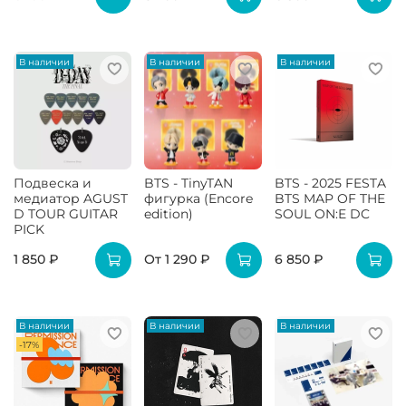
В наличии
В наличии
В наличии
Подвеска и
BTS - TinyTAN
BTS - 2025 FESTA
медиатор AGUST
фигурка (Encore
BTS MAP OF THE
D TOUR GUITAR
edition)
SOUL ON:E DC
PICK
1 850 ₽
От
1 290 ₽
6 850 ₽
В наличии
В наличии
В наличии
-17%