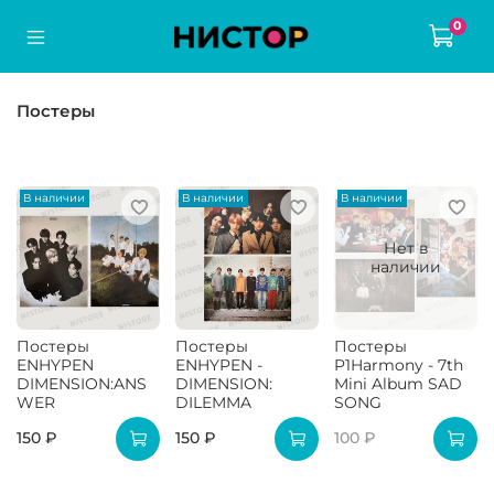
0
Постеры
В наличии
В наличии
В наличии
Нет в
наличии
Постеры
Постеры
Постеры
ENHYPEN
ENHYPEN -
P1Harmony - 7th
DIMENSION:ANS
DIMENSION:
Mini Album SAD
WER
DILEMMA
SONG
150 ₽
150 ₽
100 ₽