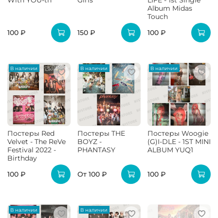
With YOU-th
Girls
LIFE - 1st Single
Album Midas
Touch
100 ₽
150 ₽
100 ₽
В наличии
В наличии
В наличии
Постеры Red
Постеры THE
Постеры Woogie
Velvet - The ReVe
BOYZ -
(G)I-DLE - 1ST MINI
Festival 2022 -
PHANTASY
ALBUM YUQ1
Birthday
100 ₽
От
100 ₽
100 ₽
В наличии
В наличии