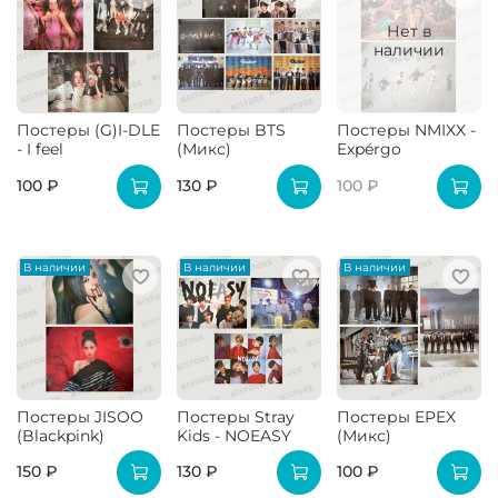
Нет в
наличии
Постеры (G)I-DLE
Постеры BTS
Постеры NMIXX -
- I feel
(Микс)
Expérgo
100 ₽
130 ₽
100 ₽
В наличии
В наличии
В наличии
Постеры JISOO
Постеры Stray
Постеры EPEX
(Blackpink)
Kids - NOEASY
(Микс)
150 ₽
130 ₽
100 ₽