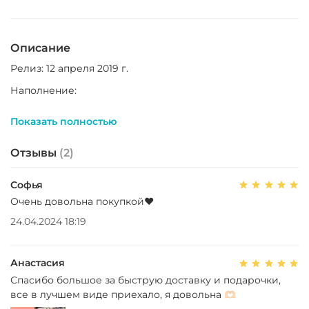
Описание
Релиз: 12 апреля 2019 г.
Наполнение:
CD
Показать полностью
фотобук (76 стр.)
мини-бук для записей (20 стр.)
открытка
Отзывы
(2)
фотокарточка (Рандом 1 из 28 )
аналог кинопленки
Софья
Очень довольна покупкой❤️
24.04.2024 18:19
Анастасия
Спасибо большое за быструю доставку и подарочки,
все в лучшем виде приехало, я довольна 🫶🏻