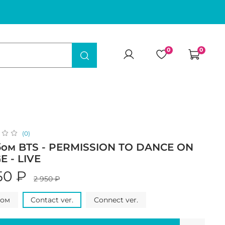
0
0
(0)
ом BTS - PERMISSION TO DANCE ON
E - LIVE
50 ₽
2 950 ₽
дом
Contact ver.
Connect ver.