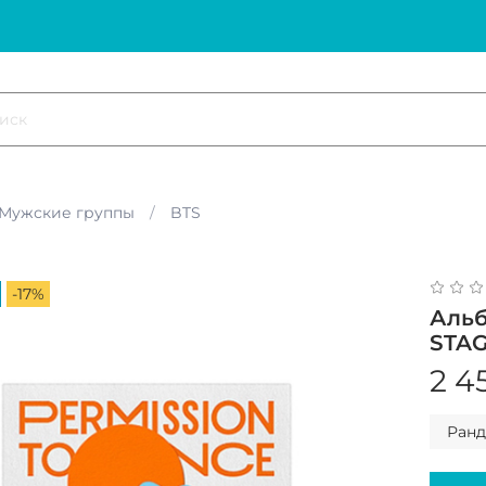
Мужские группы
BTS
-17%
Альб
STAG
2 4
Ран