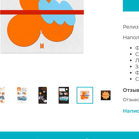
Релиз:
Напол
Ф
C
Л
З
Ф
С
Отзы
Отзыво
Напис