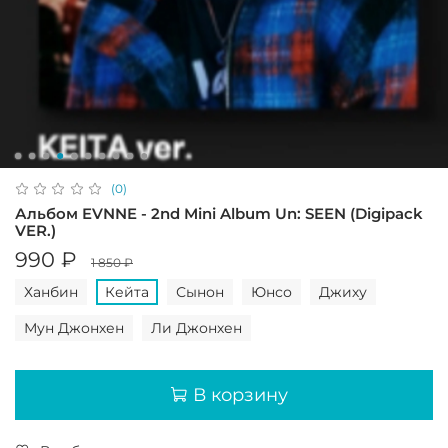
(0)
Альбом EVNNE - 2nd Mini Album Un: SEEN (Digipack
VER.)
990 ₽
1 850 ₽
Ханбин
Кейта
Сынон
Юнсо
Джиху
Мун Джонхен
Ли Джонхен
В корзину