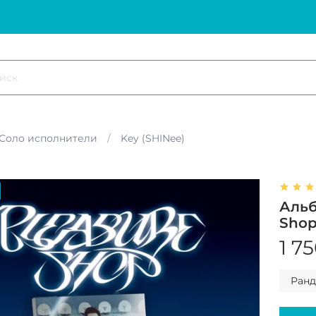
Соло исполнители
Key (SHINee)
Альб
Shop
1 7
Ран