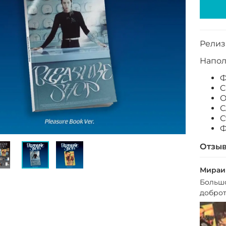
Релиз:
Напол
Ф
C
О
С
С
Ф
Отзы
Мираи
Большо
доброт