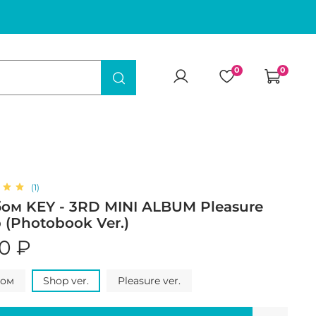
0
0
(1)
ом KEY - 3RD MINI ALBUM Pleasure
 (Photobook Ver.)
50 ₽
дом
Shop ver.
Pleasure ver.