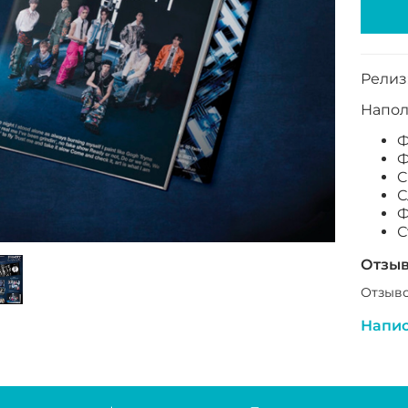
Релиз:
Напол
Ф
Ф
C
С
Ф
С
Отзы
Отзыво
Напис