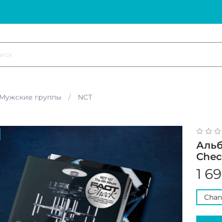
Мужские группы
NCT
Альб
Chec
1 6
Chand