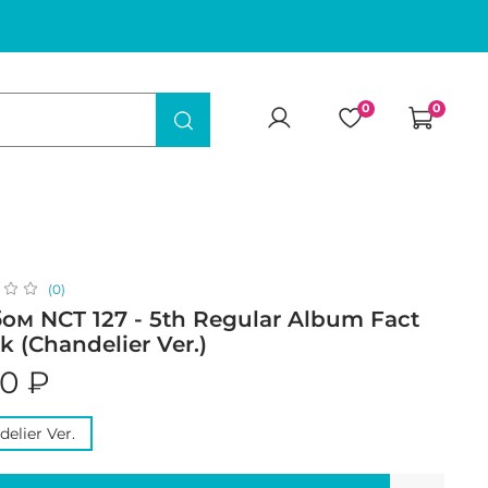
0
0
(0)
ом NCT 127 - 5th Regular Album Fact
k (Chandelier Ver.)
90 ₽
elier Ver.