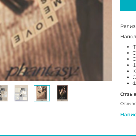
Релиз 
Напол
Ф
C
О
Ф
К
С
Ф
Отзы
Отзыво
Напис