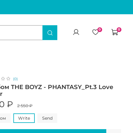
0
0
(0)
ом THE BOYZ - PHANTASY_Pt.3 Love
r
50 ₽
2 550 ₽
дом
Write
Send