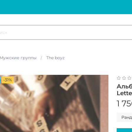
Мужские группы
The boyz
-31%
Альб
Lette
1 7
Ран