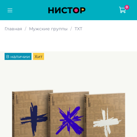
0
Главная
Мужские группы
TXT
В наличии
Хит