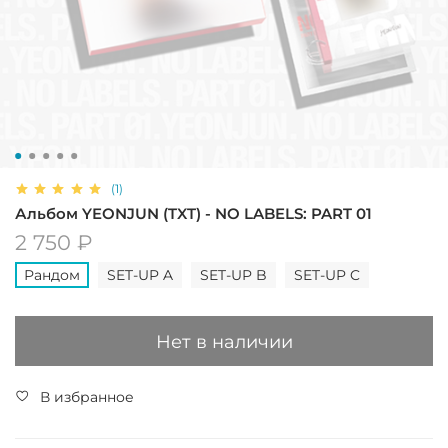
(1)
Альбом YEONJUN (TXT) - NO LABELS: PART 01
2 750 ₽
Рандом
SET-UP A
SET-UP B
SET-UP C
Нет в наличии
В избранное