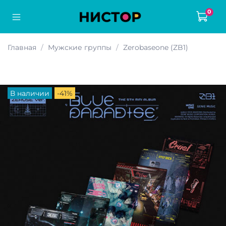
0
Главная
Мужские группы
Zerobaseone (ZB1)
В наличии
-41%