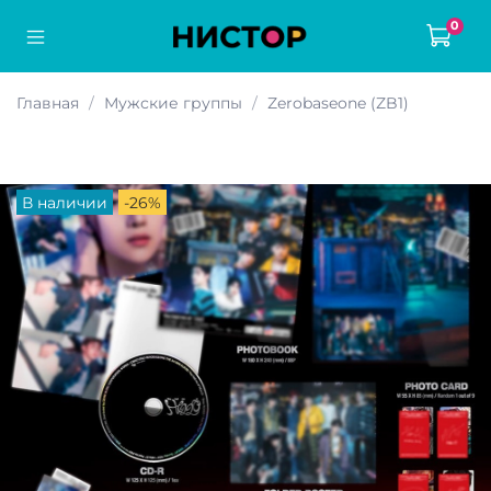
0
Главная
Мужские группы
Zerobaseone (ZB1)
В наличии
-26%