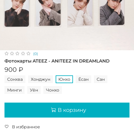
(0)
Фотокарты ATEEZ - ANITEEZ IN DREAMLAND
900 ₽
Сонхва
Хонджун
Юнхо
Ёсан
Сан
Минги
Уён
Чонхо
В корзину
В избранное