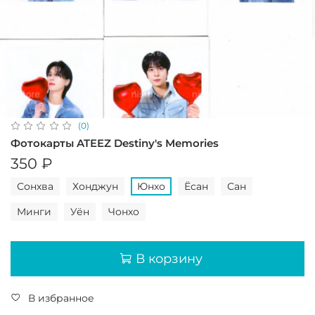
(0)
Фотокарты ATEEZ Destiny's Memories
350 ₽
Сонхва
Хонджун
Юнхо
Ёсан
Сан
Минги
Уён
Чонхо
В корзину
В избранное