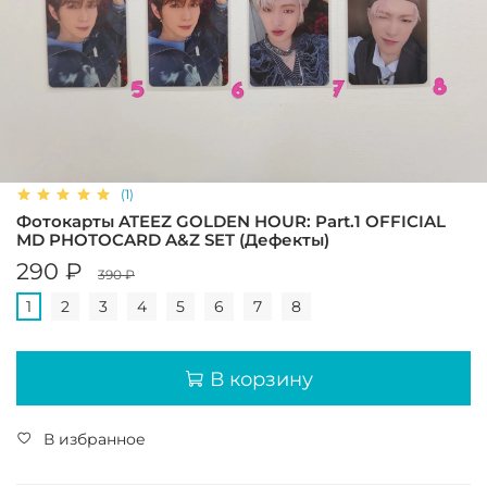
(1)
Фотокарты ATEEZ GOLDEN HOUR: Part.1 OFFICIAL
MD PHOTOCARD A&Z SET (Дефекты)
290 ₽
390 ₽
1
2
3
4
5
6
7
8
В корзину
В избранное