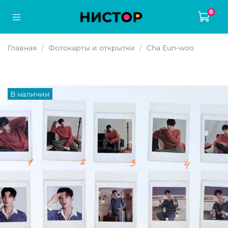
0
Главная
Фотокарты и открытки
Cha Eun-woo
В наличии