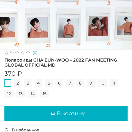
(0)
Полароиды CHA EUN-WOO - 2022 FAN MEETING
GLOBAL OFFICIAL MD
370 ₽
1
2
3
4
5
6
7
8
9
10
11
12
13
14
15
В корзину
В избранное