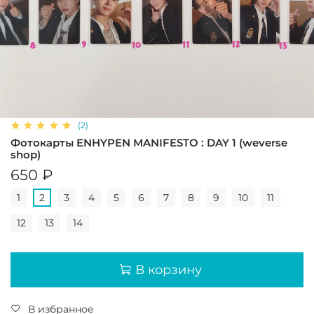
(2)
Фотокарты ENHYPEN MANIFESTO : DAY 1 (weverse
shop)
650 ₽
1
2
3
4
5
6
7
8
9
10
11
12
13
14
В корзину
В избранное