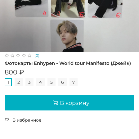
(0)
Фотокарты Enhypen - World tour Manifesto (Джейк)
800 ₽
1
2
3
4
5
6
7
В корзину
В избранное