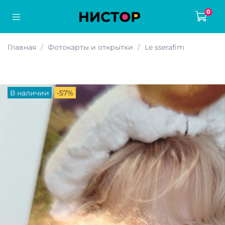
0
Главная
Фотокарты и открытки
Le sserafim
В наличии
-57%