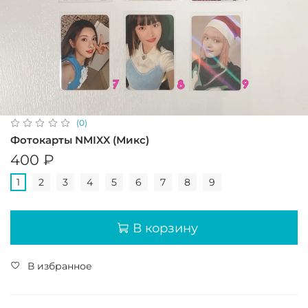
(0)
Фотокарты NMIXX (Микс)
400 ₽
1
2
3
4
5
6
7
8
9
В корзину
В избранное