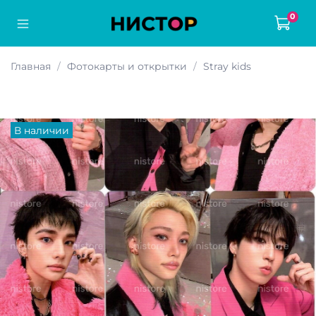
0
Главная
Фотокарты и открытки
Stray kids
В наличии