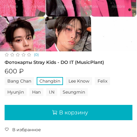
(0)
Фотокарты Stray Kids - DO IT (MusicPlant)
600 ₽
Bang Chan
Changbin
Lee Know
Felix
Hyunjin
Han
I.N
Seungmin
В корзину
В избранное