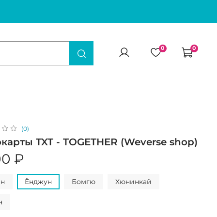
0
0
(0)
карты TXT - TOGETHER (Weverse shop)
00 ₽
ин
Ёнджун
Бомгю
Хюнинкай
н