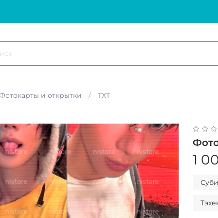
Фотокарты и открытки
TXT
Фото
1 0
Суб
Тэхе