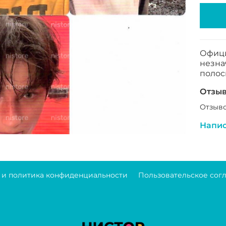
Офици
незна
полос
Отзы
Отзыво
Напис
 и политика конфиденциальности
Пользовательское сог