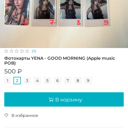
(0)
Фотокарты YENA - GOOD MORNING (Apple music
POB)
500 ₽
1
2
3
4
5
6
7
8
9
В корзину
В избранное