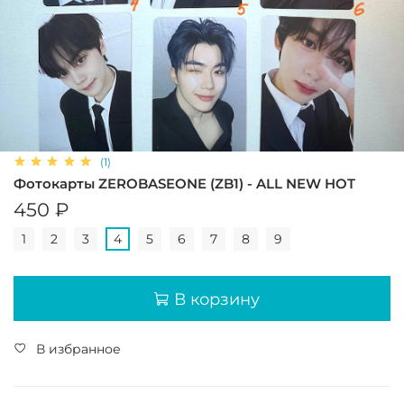
(1)
Фотокарты ZEROBASEONE (ZB1) - ALL NEW HOT
450 ₽
1
2
3
4
5
6
7
8
9
В корзину
В избранное