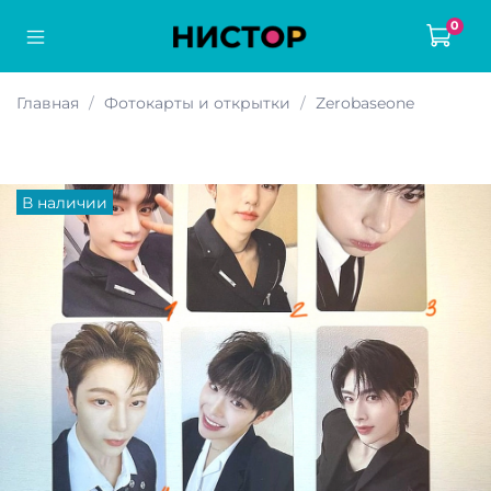
0
Главная
Фотокарты и открытки
Zerobaseone
В наличии