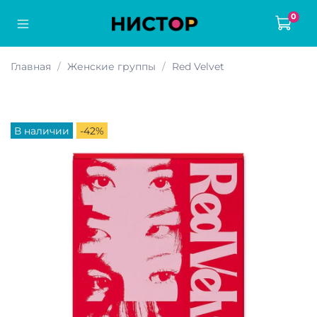
0
Главная
Женские группы
Red Velvet
В наличии
-42%