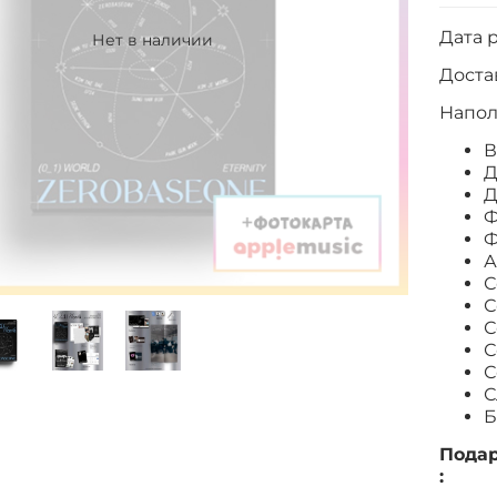
Дата р
Нет в наличии
Достав
Напол
В
Д
Д
Ф
Ф
А
С
С
С
С
С
С
Б
Подар
: