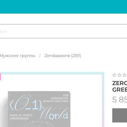
Мужские группы
Zerobaseone (ZB1)
ZERO
GREE
5 8