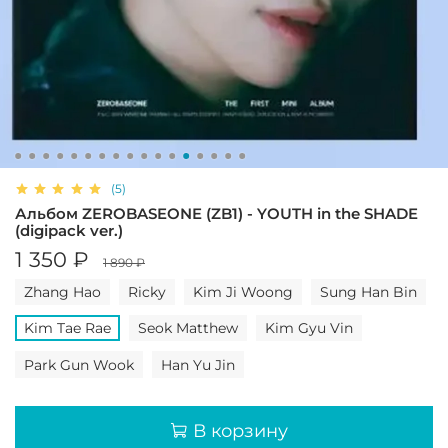
(5)
Альбом ZEROBASEONE (ZB1) - YOUTH in the SHADE
(digipack ver.)
1 350 ₽
1 890 ₽
Zhang Hao
Ricky
Kim Ji Woong
Sung Han Bin
Kim Tae Rae
Seok Matthew
Kim Gyu Vin
Park Gun Wook
Han Yu Jin
В корзину