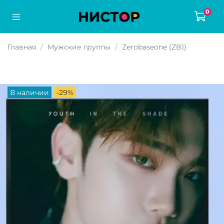
0
Главная
Мужские группы
Zerobaseone (ZB1)
В наличии
-29%