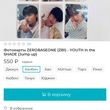
(0)
Фотокарты ZEROBASEONE (ZB1) - YOUTH in the
SHADE (Jump up)
550 ₽
1 000 ₽
Джиун
Ханбин
Хао
Мэттью
Тэрэ
Рики
Кюбин
Гонук
Юджин
В корзину
В избранное