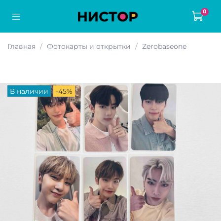
0
Главная
Фотокарты и открытки
Zerobaseone
В наличии
-45%