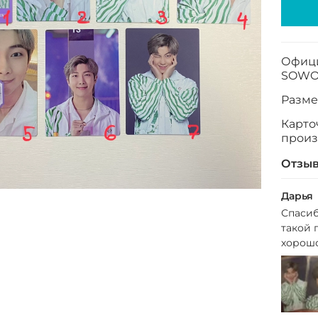
Офици
SOWO
Размер
Карто
произ
Отзы
Дарья
Спасиб
такой 
хорошо