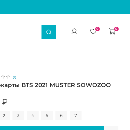
0
0
(1)
окарты BTS 2021 MUSTER SOWOZOO
 ₽
2
3
4
5
6
7