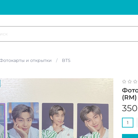
Фотокарты и открытки
BTS
Фот
(RM)
350
1