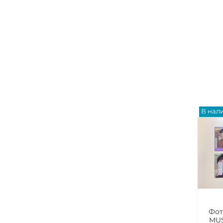
В нал
Фот
MU