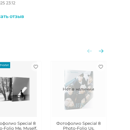
025 23:12
ать отзыв
ичии
Нет в наличии
офолио Special 8
Фотофолио Special 8
Ал
o-Folio Me, Myself,
Photo-Folio Us,
Ind