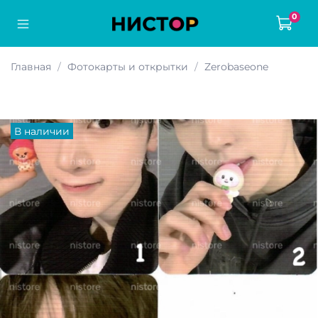
0
Главная
Фотокарты и открытки
Zerobaseone
В наличии